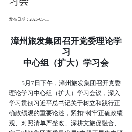
习会
发布日期：2026-05-11
漳州旅发集团召开党委理论学
习
中心组（扩大）学习会
5月7日下午，漳州旅发集团召开党委
理论学习中心组（扩大）学习会议，深入
学习贯彻习近平总书记关于树立和践行正
确政绩观的重要论述，紧扣“树牢正确政绩
观、对照清单严整改、深耕文旅促融合、