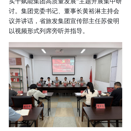
实干赋能集团高质量发展”主题开展集中研
讨。集团党委书记、董事长黄裕淋主持会
议并讲话，省旅发集团宣传部主任苏俊明
以视频形式列席旁听并指导。